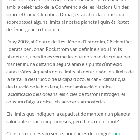
amb la celebració de la Conferència de les Nacions Unides
sobre el Canvi Climàtic a Dubai, es va abordar com s’han
sobrepassat alguns límits al nostre planeta i quin és l’estat
de l’emergència climàtica.
L’any 2009, al Centre de Resiliència d’Estocolm, 28 científics
liderats per Johan Rockström van definir els nou límits
planetaris, unes línies vermelles que no s’han de creuar per
mantenir una distància segura amb els punts d’inflexió
catastròfics. Aquests nous límits planetaris són: els límits de
la terra, la destrucció de la capa d’ozó, el canvi climàtic, la
destrucció de la biosfera, la contaminació química,
l’acidificació dels oceans, els cicles de fòsfor i nitrogen, el
consum d’aigua dolça i els aerosols atmosfèrics.
Els límits que indiquen la capacitat de mantenir un planeta
saludable estan compromesos, però fins a quin punt?
Consulta quines van ser les ponències del congrés
aquí
.