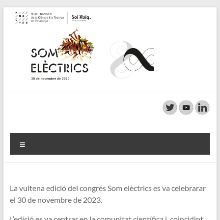
Skip
to
content
SOM
ELÈCTRICS!
Menú
La vuitena edició del congrés Som elèctrics es va celebrarar
el 30 de novembre de 2023.
L’edició es va centrar en la comunitat científica i, coincidint